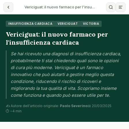
Vericiguat: il nuovo farmaco per l'insu…
INSUFFICIENZA CARDIACA
VERICIGUAT
VICTORIA
Vericiguat: il nuovo farmaco per
l'insufficienza cardiaca
Se hai ricevuto una diagnosi di insufficienza cardiaca,
probabilmente ti stai chiedendo quali sono le opzioni
di cura più moderne. Vericiguat è un farmaco
innovativo che può aiutarti a gestire meglio questa
condizione, riducendo il rischio di ricoveri e
migliorando la tua qualità di vita. Scopriamo insieme
come funziona e quando può essere utile per te.
✍️ Autore dell'articolo originale:
Paolo Severino
📅 20/03/2025
⏱ ~4 min