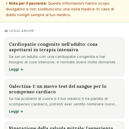
⚕️
Nota per il paziente:
Queste informazioni hanno scopo
divulgativo e non sostituiscono una visita medica. In caso di
dubbi rivolgiti sempre al tuo medico.
📖 LEGGI ANCHE
Cardiopatie congenite nell'adulto: cosa
aspettarsi in terapia intensiva
Se sei un adulto con una cardiopatia congenita e hai
bisogno di cure intensive, è normale avere molte domande e
preoccu…
Leggi →
Galectina-1: un nuovo test del sangue per lo
scompenso cardiaco
Se hai problemi di cuore o il tuo medico ti ha parlato di
scompenso cardiaco, potresti aver sentito nominare nuovi
esam…
Leggi →
Riparazione della valvola mitrale: l'esperienza