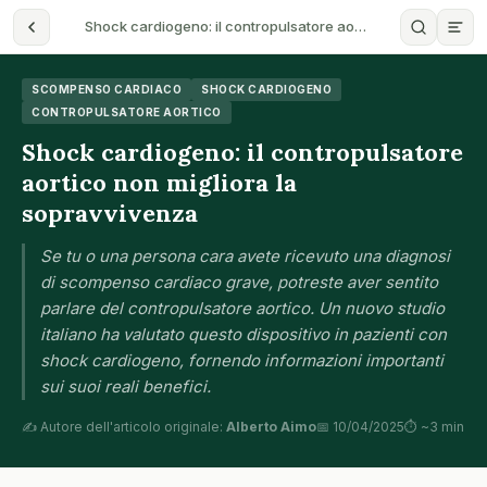
Shock cardiogeno: il contropulsatore ao…
SCOMPENSO CARDIACO
SHOCK CARDIOGENO
CONTROPULSATORE AORTICO
Shock cardiogeno: il contropulsatore
aortico non migliora la
sopravvivenza
Se tu o una persona cara avete ricevuto una diagnosi
di scompenso cardiaco grave, potreste aver sentito
parlare del contropulsatore aortico. Un nuovo studio
italiano ha valutato questo dispositivo in pazienti con
shock cardiogeno, fornendo informazioni importanti
sui suoi reali benefici.
✍️ Autore dell'articolo originale:
Alberto Aimo
📅 10/04/2025
⏱ ~3 min