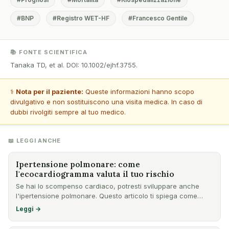
#BNP
#Registro WET-HF
#Francesco Gentile
📚 FONTE SCIENTIFICA
Tanaka TD, et al. DOI: 10.1002/ejhf.3755.
⚕️
Nota per il paziente:
Queste informazioni hanno scopo
divulgativo e non sostituiscono una visita medica. In caso di
dubbi rivolgiti sempre al tuo medico.
📖 LEGGI ANCHE
Ipertensione polmonare: come
l'ecocardiogramma valuta il tuo rischio
Se hai lo scompenso cardiaco, potresti sviluppare anche
l'ipertensione polmonare. Questo articolo ti spiega come
l'ecoc…
Leggi →