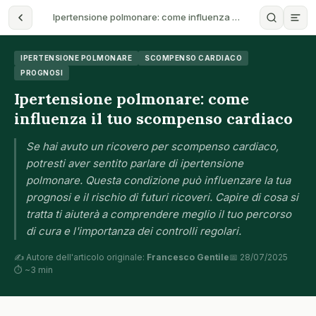
Ipertensione polmonare: come influenza …
IPERTENSIONE POLMONARE
SCOMPENSO CARDIACO
PROGNOSI
Ipertensione polmonare: come
influenza il tuo scompenso cardiaco
Se hai avuto un ricovero per scompenso cardiaco,
potresti aver sentito parlare di ipertensione
polmonare. Questa condizione può influenzare la tua
prognosi e il rischio di futuri ricoveri. Capire di cosa si
tratta ti aiuterà a comprendere meglio il tuo percorso
di cura e l'importanza dei controlli regolari.
✍️ Autore dell'articolo originale:
Francesco Gentile
📅 28/07/2025
⏱ ~3 min