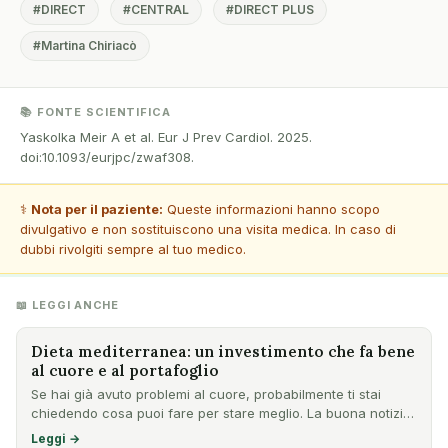
#DIRECT
#CENTRAL
#DIRECT PLUS
#Martina Chiriacò
📚 FONTE SCIENTIFICA
Yaskolka Meir A et al. Eur J Prev Cardiol. 2025.
doi:10.1093/eurjpc/zwaf308.
⚕️
Nota per il paziente:
Queste informazioni hanno scopo
divulgativo e non sostituiscono una visita medica. In caso di
dubbi rivolgiti sempre al tuo medico.
📖 LEGGI ANCHE
Dieta mediterranea: un investimento che fa bene
al cuore e al portafoglio
Se hai già avuto problemi al cuore, probabilmente ti stai
chiedendo cosa puoi fare per stare meglio. La buona notizia
è…
Leggi →