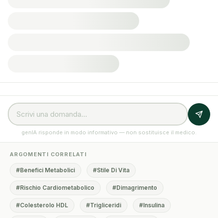
genIA risponde in modo informativo — non sostituisce il medico.
ARGOMENTI CORRELATI
#Benefici Metabolici
#Stile Di Vita
#Rischio Cardiometabolico
#Dimagrimento
#Colesterolo HDL
#Trigliceridi
#Insulina