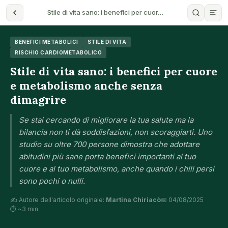
Stile di vita sano: i benefici per cuor…
BENEFICI METABOLICI
STILE DI VITA
RISCHIO CARDIOMETABOLICO
Stile di vita sano: i benefici per cuore
e metabolismo anche senza
dimagrire
Se stai cercando di migliorare la tua salute ma la
bilancia non ti dà soddisfazioni, non scoraggiarti. Uno
studio su oltre 700 persone dimostra che adottare
abitudini più sane porta benefici importanti al tuo
cuore e al tuo metabolismo, anche quando i chili persi
sono pochi o nulli.
✍️ Autore dell'articolo originale:
Martina Chiriacò
📅 04/08/2025
⏱ ~3 min