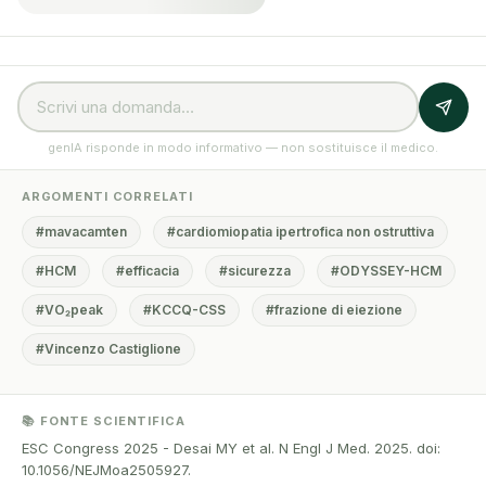
genIA risponde in modo informativo — non sostituisce il medico.
ARGOMENTI CORRELATI
#mavacamten
#cardiomiopatia ipertrofica non ostruttiva
#HCM
#efficacia
#sicurezza
#ODYSSEY-HCM
#VO₂peak
#KCCQ-CSS
#frazione di eiezione
#Vincenzo Castiglione
📚 FONTE SCIENTIFICA
ESC Congress 2025 - Desai MY et al. N Engl J Med. 2025. doi:
10.1056/NEJMoa2505927.