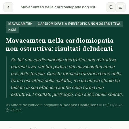
Mavacamten nella cardiomiopatia non ost…
MAVACAMTEN
CARDIOMIOPATIA IPERTROFICA NON OSTRUTTIVA
HCM
Mavacamten nella cardiomiopatia
non ostruttiva: risultati deludenti
Se hai una cardiomiopatia ipertrofica non ostruttiva,
potresti aver sentito parlare del mavacamten come
possibile terapia. Questo farmaco funziona bene nella
forma ostruttiva della malattia, ma un nuovo studio ha
testato la sua efficacia anche nella forma non
ostruttiva. I risultati, purtroppo, non sono quelli sperati.
✍️ Autore dell'articolo originale:
Vincenzo Castiglione
📅 05/09/2025
⏱ ~4 min