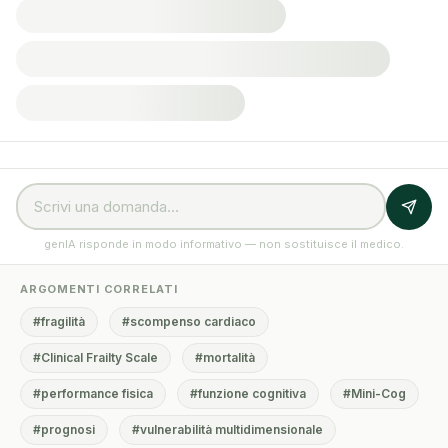
genIA risponde in modo informativo — non sostituisce il medico.
ARGOMENTI CORRELATI
#fragilità
#scompenso cardiaco
#Clinical Frailty Scale
#mortalità
#performance fisica
#funzione cognitiva
#Mini-Cog
#prognosi
#vulnerabilità multidimensionale