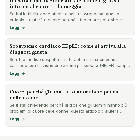
Obesità e fibrillazione atriale: come il grasso
intorno al cuore ti danneggia
Se hai la fibrillazione atriale e sei in sovrappeso, questo
articolo ti aiuterà a capire perché il tuo cuore potrebbe e…
Leggi →
Scompenso cardiaco HFpEF: come si arriva alla
diagnosi giusta
Se il tuo medico sospetta che tu abbia uno scompenso
cardiaco con frazione di eiezione preservata (HFpEF), sappi
che la…
Leggi →
Cuore: perché gli uomini si ammalano prima
delle donne
Se ti stai chiedendo perché si dice che gli uomini hanno più
problemi di cuore delle donne, questo articolo ti aiuterà …
Leggi →