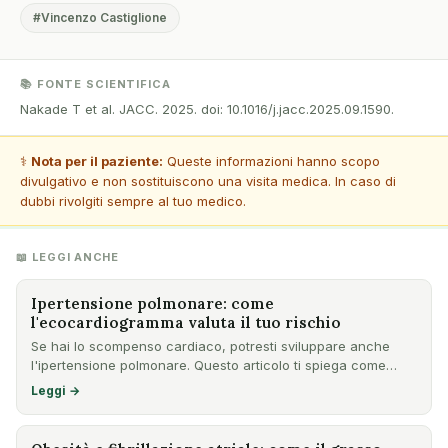
#Vincenzo Castiglione
📚 FONTE SCIENTIFICA
Nakade T et al. JACC. 2025. doi: 10.1016/j.jacc.2025.09.1590.
⚕️
Nota per il paziente:
Queste informazioni hanno scopo
divulgativo e non sostituiscono una visita medica. In caso di
dubbi rivolgiti sempre al tuo medico.
📖 LEGGI ANCHE
Ipertensione polmonare: come
l'ecocardiogramma valuta il tuo rischio
Se hai lo scompenso cardiaco, potresti sviluppare anche
l'ipertensione polmonare. Questo articolo ti spiega come
l'ecoc…
Leggi →