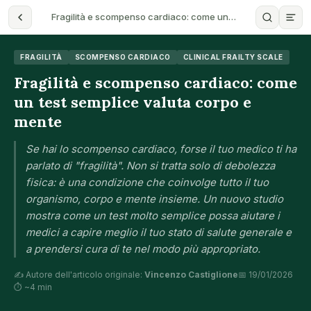
Fragilità e scompenso cardiaco: come un…
FRAGILITÀ
SCOMPENSO CARDIACO
CLINICAL FRAILTY SCALE
Fragilità e scompenso cardiaco: come
un test semplice valuta corpo e
mente
Se hai lo scompenso cardiaco, forse il tuo medico ti ha
parlato di "fragilità". Non si tratta solo di debolezza
fisica: è una condizione che coinvolge tutto il tuo
organismo, corpo e mente insieme. Un nuovo studio
mostra come un test molto semplice possa aiutare i
medici a capire meglio il tuo stato di salute generale e
a prendersi cura di te nel modo più appropriato.
✍️ Autore dell'articolo originale:
Vincenzo Castiglione
📅 19/01/2026
⏱ ~4 min