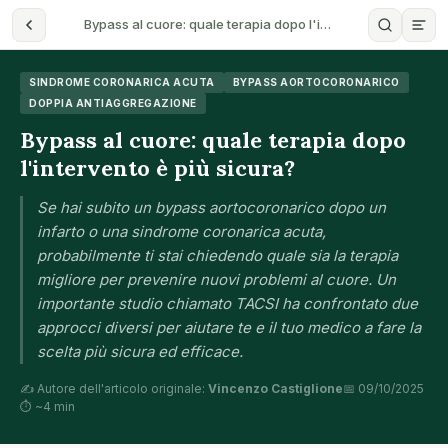
Bypass al cuore: quale terapia dopo l'i…
SINDROME CORONARICA ACUTA
BYPASS AORTOCORONARICO
DOPPIA ANTIAGGREGAZIONE
Bypass al cuore: quale terapia dopo
l'intervento è più sicura?
Se hai subito un bypass aortocoronarico dopo un
infarto o una sindrome coronarica acuta,
probabilmente ti stai chiedendo quale sia la terapia
migliore per prevenire nuovi problemi al cuore. Un
importante studio chiamato TACSI ha confrontato due
approcci diversi per aiutare te e il tuo medico a fare la
scelta più sicura ed efficace.
✍️ Autore dell'articolo originale:
Vincenzo Castiglione
📅 09/10/2025
⏱ ~4 min