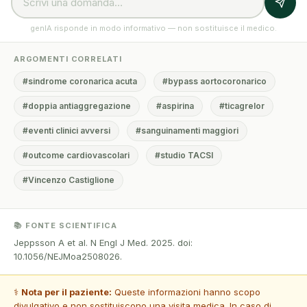
genIA risponde in modo informativo — non sostituisce il medico.
ARGOMENTI CORRELATI
#sindrome coronarica acuta
#bypass aortocoronarico
#doppia antiaggregazione
#aspirina
#ticagrelor
#eventi clinici avversi
#sanguinamenti maggiori
#outcome cardiovascolari
#studio TACSI
#Vincenzo Castiglione
📚 FONTE SCIENTIFICA
Jeppsson A et al. N Engl J Med. 2025. doi:
10.1056/NEJMoa2508026.
⚕️
Nota per il paziente:
Queste informazioni hanno scopo
divulgativo e non sostituiscono una visita medica. In caso di