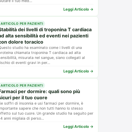
aiutare il tuo med…
Leggi Articolo →
ARTICOLO PER PAZIENTI
Stabilità dei livelli di troponina T cardiaca
ad alta sensibilità ed eventi nei pazienti
con dolore toracico
Questo studio ha esaminato come i livelli di una
proteina chiamata troponina T cardiaca ad alta
sensibilità, misurata nel sangue, siano collegati al
rischio di eventi gravi in per…
Leggi Articolo →
ARTICOLO PER PAZIENTI
Farmaci per dormire: quali sono più
sicuri per il tuo cuore
Se soffri di insonnia e usi farmaci per dormire, è
importante sapere che non tutti hanno lo stesso
effetto sul tuo cuore. Un grande studio ha seguito per
14 anni migliaia di perso…
Leggi Articolo →