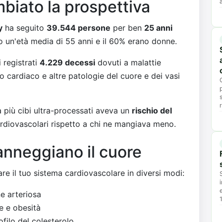
biato la prospettiva
y
ha seguito
39.544 persone
per ben
25 anni
no un'età media di 55 anni e il 60% erano donne.
 registrati
4.229 decessi
dovuti a malattie
o cardiaco e altre patologie del cuore e dei vasi
va più cibi ultra-processati aveva un
rischio del
rdiovascolari rispetto a chi ne mangiava meno.
anneggiano il cuore
re il tuo sistema cardiovascolare in diversi modi:
e arteriosa
e e obesità
ofilo del colesterolo