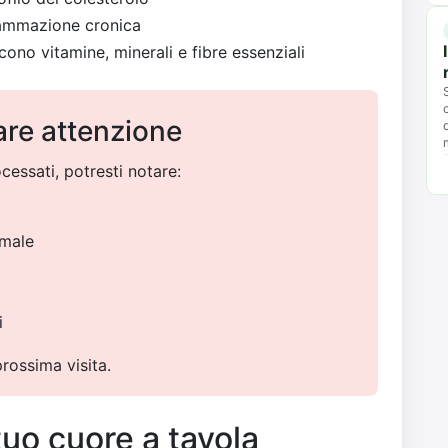
iammazione cronica
scono vitamine, minerali e fibre essenziali
are attenzione
ocessati, potresti notare:
rmale
i
rossima visita.
uo cuore a tavola