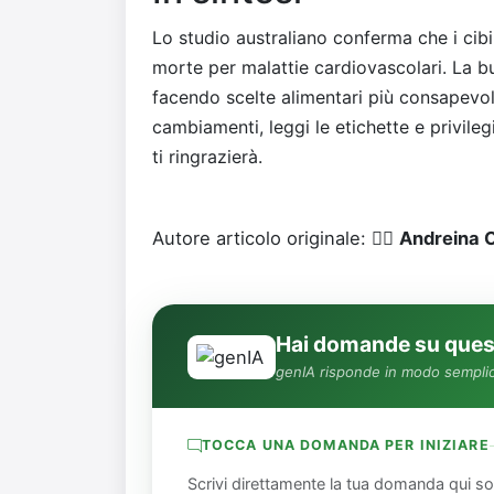
Lo studio australiano conferma che i cibi
morte per malattie cardiovascolari. La b
facendo scelte alimentari più consapevoli
cambiamenti, leggi le etichette e privileg
ti ringrazierà.
Autore articolo originale: 👨‍⚕️
Andreina 
Hai domande su quest
genIA risponde in modo semplic
TOCCA UNA DOMANDA PER INIZIARE
Scrivi direttamente la tua domanda qui so