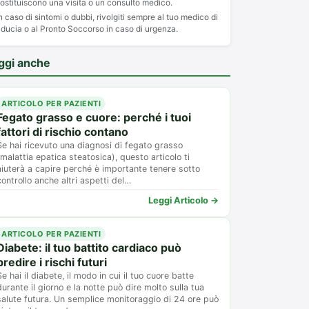
ostituiscono una visita o un consulto medico.
n caso di sintomi o dubbi, rivolgiti sempre al tuo medico di
iducia o al Pronto Soccorso in caso di urgenza.
ggi anche
ARTICOLO PER PAZIENTI
Fegato grasso e cuore: perché i tuoi
fattori di rischio contano
Se hai ricevuto una diagnosi di fegato grasso
(malattia epatica steatosica), questo articolo ti
aiuterà a capire perché è importante tenere sotto
controllo anche altri aspetti del…
Leggi Articolo →
ARTICOLO PER PAZIENTI
Diabete: il tuo battito cardiaco può
predire i rischi futuri
Se hai il diabete, il modo in cui il tuo cuore batte
durante il giorno e la notte può dire molto sulla tua
salute futura. Un semplice monitoraggio di 24 ore può