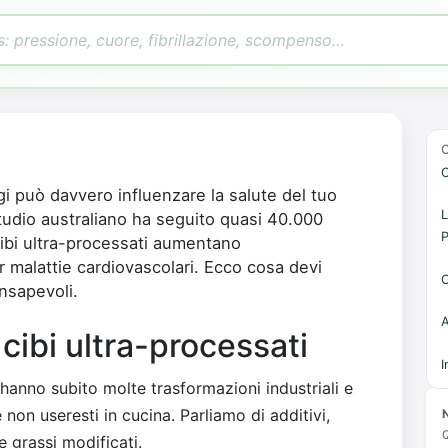
C
i può davvero influenzare la salute del tuo
L
studio australiano ha seguito quasi 40.000
P
ibi ultra-processati aumentano
er malattie cardiovascolari. Ecco cosa devi
C
onsapevoli.
A
cibi ultra-processati
I
hanno subito molte trasformazioni industriali e
on useresti in cucina. Parliamo di additivi,
N
Q
e grassi modificati.