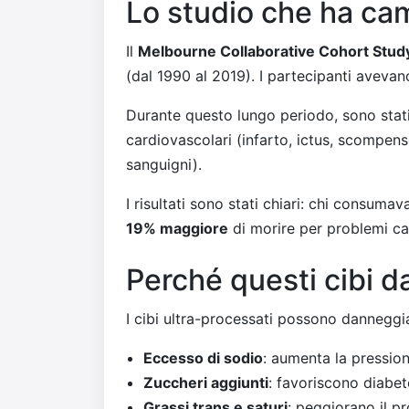
Lo studio che ha cam
Il
Melbourne Collaborative Cohort Stud
(dal 1990 al 2019). I partecipanti aveva
Durante questo lungo periodo, sono stati
cardiovascolari (infarto, ictus, scompens
sanguigni).
I risultati sono stati chiari: chi consuma
19% maggiore
di morire per problemi ca
Perché questi cibi d
I cibi ultra-processati possono danneggia
Eccesso di sodio
: aumenta la pression
Zuccheri aggiunti
: favoriscono diabet
Grassi trans e saturi
: peggiorano il pr