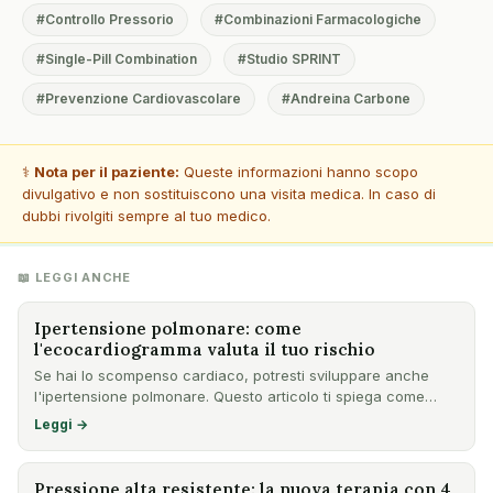
#Controllo Pressorio
#Combinazioni Farmacologiche
#Single-Pill Combination
#Studio SPRINT
#Prevenzione Cardiovascolare
#Andreina Carbone
⚕️
Nota per il paziente:
Queste informazioni hanno scopo
divulgativo e non sostituiscono una visita medica. In caso di
dubbi rivolgiti sempre al tuo medico.
📖 LEGGI ANCHE
Ipertensione polmonare: come
l'ecocardiogramma valuta il tuo rischio
Se hai lo scompenso cardiaco, potresti sviluppare anche
l'ipertensione polmonare. Questo articolo ti spiega come
l'ecoc…
Leggi →
Pressione alta resistente: la nuova terapia con 4