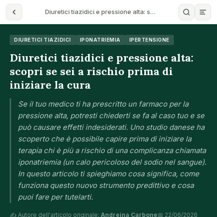
Diuretici tiazidici e pressione alta: s…
DIURETICI TIAZIDICI
IPONATRIEMIA
IPERTENSIONE
Diuretici tiazidici e pressione alta:
scopri se sei a rischio prima di
iniziare la cura
Se il tuo medico ti ha prescritto un farmaco per la
pressione alta, potresti chiederti se fa al caso tuo e se
può causare effetti indesiderati. Uno studio danese ha
scoperto che è possibile capire prima di iniziare la
terapia chi è più a rischio di una complicanza chiamata
iponatriemia (un calo pericoloso del sodio nel sangue).
In questo articolo ti spieghiamo cosa significa, come
funziona questo nuovo strumento predittivo e cosa
puoi fare per tutelarti.
✍️ Autore dell'articolo originale:
Andreina Carbone
📅 22/06/2026