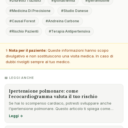
#Diuretici Tiazidici
#Iponatriemia
#Ipertensione
#Medicina Di Precisione
#Studio Danese
#Causal Forest
#Andreina Carbone
#Rischio Pazienti
#Terapia Antipertensiva
⚕️
Nota per il paziente:
Queste informazioni hanno scopo
divulgativo e non sostituiscono una visita medica. In caso di
dubbi rivolgiti sempre al tuo medico.
📖 LEGGI ANCHE
Ipertensione polmonare: come
l'ecocardiogramma valuta il tuo rischio
Se hai lo scompenso cardiaco, potresti sviluppare anche
l'ipertensione polmonare. Questo articolo ti spiega come
l'ecoc…
Leggi →