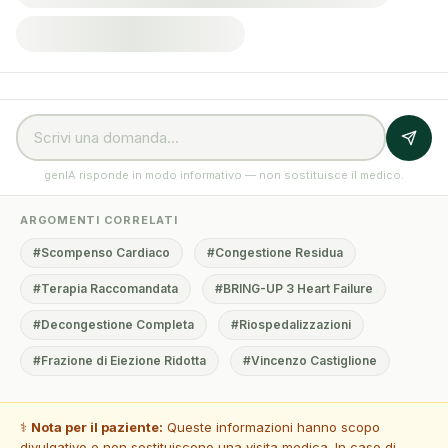
genIA risponde in modo informativo — non sostituisce il medico.
ARGOMENTI CORRELATI
#Scompenso Cardiaco
#Congestione Residua
#Terapia Raccomandata
#BRING-UP 3 Heart Failure
#Decongestione Completa
#Riospedalizzazioni
#Frazione di Eiezione Ridotta
#Vincenzo Castiglione
⚕️
Nota per il paziente:
Queste informazioni hanno scopo
divulgativo e non sostituiscono una visita medica. In caso di