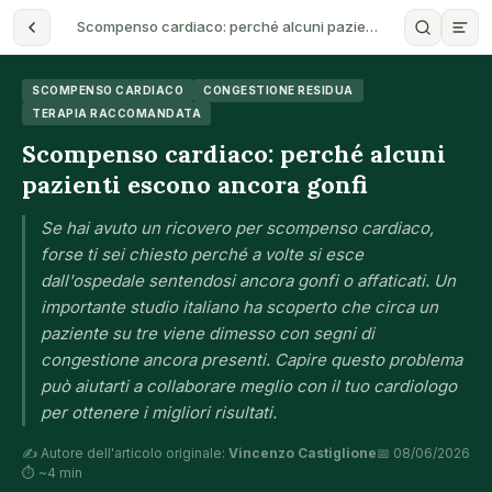
Scompenso cardiaco: perché alcuni pazie…
SCOMPENSO CARDIACO
CONGESTIONE RESIDUA
TERAPIA RACCOMANDATA
Scompenso cardiaco: perché alcuni
pazienti escono ancora gonfi
Se hai avuto un ricovero per scompenso cardiaco,
forse ti sei chiesto perché a volte si esce
dall'ospedale sentendosi ancora gonfi o affaticati. Un
importante studio italiano ha scoperto che circa un
paziente su tre viene dimesso con segni di
congestione ancora presenti. Capire questo problema
può aiutarti a collaborare meglio con il tuo cardiologo
per ottenere i migliori risultati.
✍️ Autore dell'articolo originale:
Vincenzo Castiglione
📅 08/06/2026
⏱ ~4 min