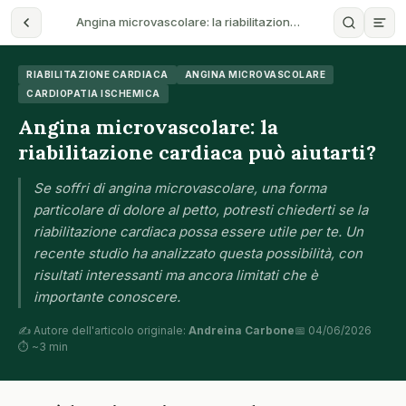
Angina microvascolare: la riabilitazion…
RIABILITAZIONE CARDIACA
ANGINA MICROVASCOLARE
CARDIOPATIA ISCHEMICA
Angina microvascolare: la
riabilitazione cardiaca può aiutarti?
Se soffri di angina microvascolare, una forma
particolare di dolore al petto, potresti chiederti se la
riabilitazione cardiaca possa essere utile per te. Un
recente studio ha analizzato questa possibilità, con
risultati interessanti ma ancora limitati che è
importante conoscere.
✍️ Autore dell'articolo originale:
Andreina Carbone
📅 04/06/2026
⏱ ~3 min