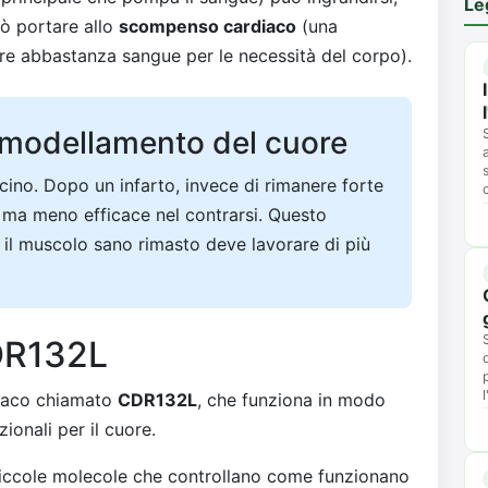
Le
uò portare allo
scompenso cardiaco
(una
are abbastanza sangue per le necessità del corpo).
rimodellamento del cuore
ino. Dopo un infarto, invece di rimanere forte
 ma meno efficace nel contrarsi. Questo
 il muscolo sano rimasto deve lavorare di più
CDR132L
maco chiamato
CDR132L
, che funziona in modo
onali per il cuore.
iccole molecole che controllano come funzionano