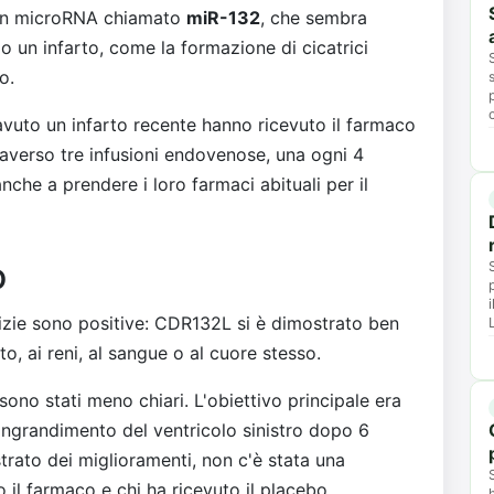
ca un microRNA chiamato
miR-132
, che sembra
o un infarto, come la formazione di cicatrici
o.
uto un infarto recente hanno ricevuto il farmaco
raverso tre infusioni endovenose, una ogni 4
nche a prendere i loro farmaci abituali per il
o
tizie sono positive: CDR132L si è dimostrato ben
o, ai reni, al sangue o al cuore stesso.
ti sono stati meno chiari. L'obiettivo principale era
l'ingrandimento del ventricolo sinistro dopo 6
trato dei miglioramenti, non c'è stata una
o il farmaco e chi ha ricevuto il placebo.