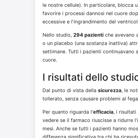
le nostre cellule). In particolare, bloc
favorire i processi dannosi nel cuore dop
eccessive e l'ingrandimento del ventricol
Nello studio,
294 pazienti
che avevano av
o un placebo (una sostanza inattiva) att
settimane. Tutti i pazienti continuavano a
cuore.
I risultati dello studi
Dal punto di vista della
sicurezza
, le no
tollerato, senza causare problemi al fegat
Per quanto riguarda l'
efficacia
, i risulta
vedere se il farmaco riuscisse a ridurre 
mesi. Anche se tutti i pazienti hanno mos
differenza significativa tra chi ha ricevut