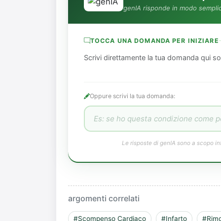
genIA risponde in modo semplic
TOCCA UNA DOMANDA PER INIZIARE
Scrivi direttamente la tua domanda qui so
Oppure scrivi la tua domanda:
Le risposte di genIA sono a scopo in
argomenti correlati
#Scompenso Cardiaco
#Infarto
#Rimo