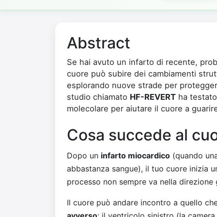
Abstract
Se hai avuto un infarto di recente, prob
cuore può subire dei cambiamenti strutt
esplorando nuove strade per proteggere
studio chiamato
HF-REVERT
ha testato 
molecolare per aiutare il cuore a guarir
Cosa succede al cuo
Dopo un
infarto miocardico
(quando una
abbastanza sangue), il tuo cuore inizia 
processo non sempre va nella direzione 
Il cuore può andare incontro a quello c
avverso
: il ventricolo sinistro (la came