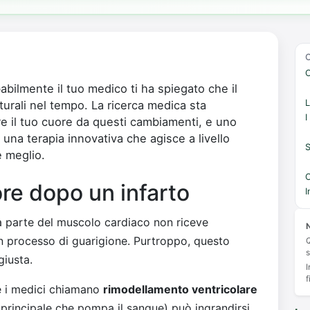
C
abilmente il tuo medico ti ha spiegato che il
L
urali nel tempo. La ricerca medica sta
I
 il tuo cuore da questi cambiamenti, e uno
una terapia innovativa che agisce a livello
S
e meglio.
C
re dopo un infarto
I
 parte del muscolo cardiaco non riceve
N
un processo di guarigione. Purtroppo, questo
Q
s
giusta.
I
f
he i medici chiamano
rimodellamento ventricolare
ra principale che pompa il sangue) può ingrandirsi,