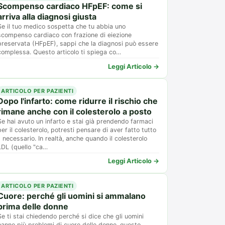
Scompenso cardiaco HFpEF: come si
arriva alla diagnosi giusta
Se il tuo medico sospetta che tu abbia uno
scompenso cardiaco con frazione di eiezione
preservata (HFpEF), sappi che la diagnosi può essere
complessa. Questo articolo ti spiega co…
Leggi Articolo →
ARTICOLO PER PAZIENTI
Dopo l'infarto: come ridurre il rischio che
rimane anche con il colesterolo a posto
Se hai avuto un infarto e stai già prendendo farmaci
per il colesterolo, potresti pensare di aver fatto tutto
il necessario. In realtà, anche quando il colesterolo
LDL (quello "ca…
Leggi Articolo →
ARTICOLO PER PAZIENTI
Cuore: perché gli uomini si ammalano
prima delle donne
Se ti stai chiedendo perché si dice che gli uomini
hanno più problemi di cuore delle donne, questo