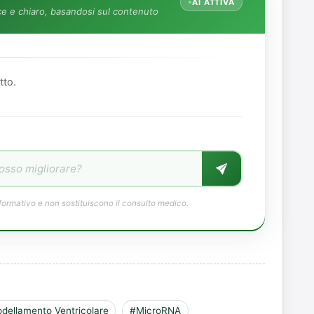
AI ATTIVA
e e chiaro, basandosi sul contenuto
tto.
formativo e non sostituiscono il consulto medico.
dellamento Ventricolare
#MicroRNA