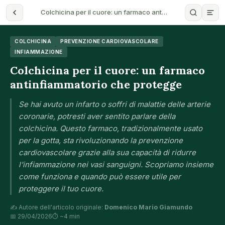
Colchicina per il cuore: un farmaco ant…
COLCHICINA
PREVENZIONE CARDIOVASCOLARE
INFIAMMAZIONE
Colchicina per il cuore: un farmaco
antinfiammatorio che protegge
Se hai avuto un infarto o soffri di malattie delle arterie
coronarie, potresti aver sentito parlare della
colchicina. Questo farmaco, tradizionalmente usato
per la gotta, sta rivoluzionando la prevenzione
cardiovascolare grazie alla sua capacità di ridurre
l'infiammazione nei vasi sanguigni. Scopriamo insieme
come funziona e quando può essere utile per
proteggere il tuo cuore.
✍️ Autore dell'articolo originale:
Domenico Mario Giamundo
📅 29/04/2026
⏱ ~4 min