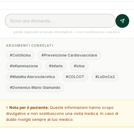
genIA risponde in modo informativo — non sostituisce il medico.
ARGOMENTI CORRELATI
#Colchicina
#Prevenzione Cardiovascolare
#Infiammazione
#Infarto
#Ictus
#Malattia Aterosclerotica
#COLCOT
#LoDoCo2
#Domenico Mario Giamundo
⚕️
Nota per il paziente:
Queste informazioni hanno scopo
divulgativo e non sostituiscono una visita medica. In caso di
dubbi rivolgiti sempre al tuo medico.