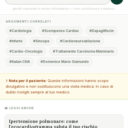
genIA risponde in modo informativo — non sostituisce il medico.
ARGOMENTI CORRELATI
#Cardiologia
#Scompenso Cardiac
#Dapagliflozin
#Infarto
#Sincope
#Cardioneuroablazione
#Cardio-Oncologia
#Trattamento Carcinoma Mammario
#Italian CNA
#Domenico Mario Giamundo
⚕️
Nota per il paziente:
Queste informazioni hanno scopo
divulgativo e non sostituiscono una visita medica. In caso di
dubbi rivolgiti sempre al tuo medico.
📖 LEGGI ANCHE
Ipertensione polmonare: come
l'ecocardiogramma valuta il tuo rischio