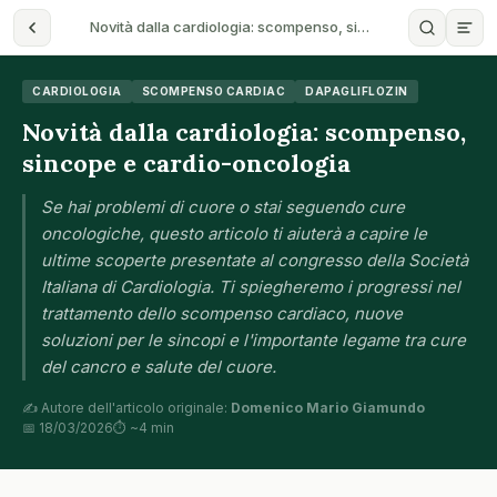
Novità dalla cardiologia: scompenso, si…
CARDIOLOGIA
SCOMPENSO CARDIAC
DAPAGLIFLOZIN
Novità dalla cardiologia: scompenso,
sincope e cardio-oncologia
Se hai problemi di cuore o stai seguendo cure
oncologiche, questo articolo ti aiuterà a capire le
ultime scoperte presentate al congresso della Società
Italiana di Cardiologia. Ti spiegheremo i progressi nel
trattamento dello scompenso cardiaco, nuove
soluzioni per le sincopi e l'importante legame tra cure
del cancro e salute del cuore.
✍️ Autore dell'articolo originale:
Domenico Mario Giamundo
📅 18/03/2026
⏱ ~4 min